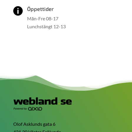
Öppettider

Mån-Fre 08-17
Lunchstängt 12-13
Olof Asklunds gata 6
421 30 Västra Frölunda